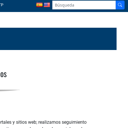
TP
ios
rtales y sitios web; realizamos seguimiento