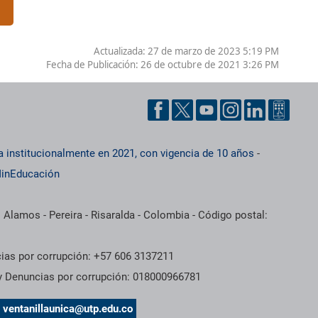
]
Actualizada: 27 de marzo de 2023 5:19 PM
Fecha de Publicación:
26 de octubre de 2021 3:26 PM
a institucionalmente en 2021, con vigencia de 10 años
-
inEducación
 Alamos - Pereira - Risaralda - Colombia - Código postal:
cias por corrupción: +57 606 3137211
 y Denuncias por corrupción: 018000966781
s
ventanillaunica@utp.edu.co