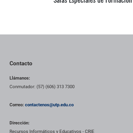
Pie de página con información de contacto, redes sociales y dat
Contacto
Llámanos:
Conmutador: (57) (606) 313 7300
Correo:
contactenos@utp.edu.co
Dirección:
Recursos Informáticos y Educativos - CRIE