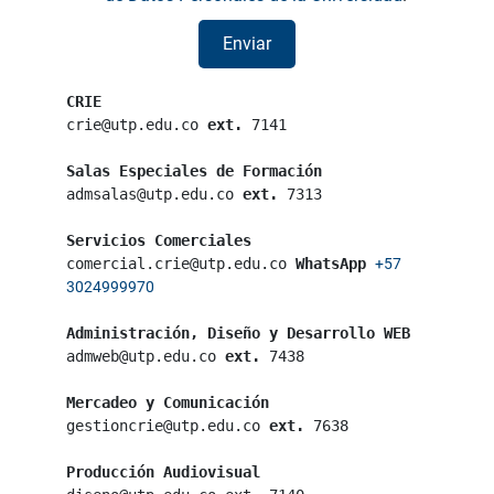
CRIE
crie@utp.edu.co 
ext.
 7141
Salas Especiales de Formación
admsalas@utp.edu.co 
ext.
 7313
Servicios Comerciales
comercial.crie@utp.edu.co 
WhatsApp
+57 
3024999970
Administración, Diseño y Desarrollo WEB
admweb@utp.edu.co 
ext.
 7438
Mercadeo y Comunicación
gestioncrie@utp.edu.co 
ext.
 7638
Producción Audiovisual