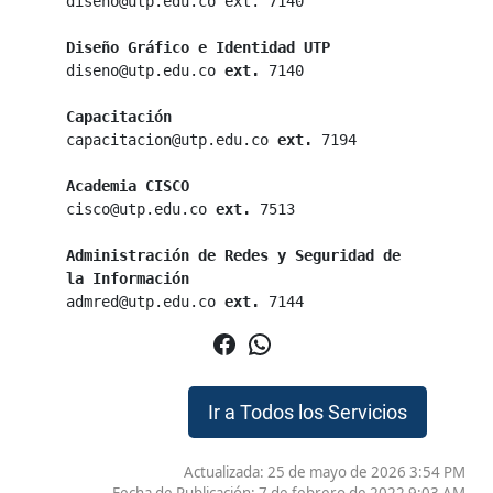
diseno@utp.edu.co ext. 7140
Diseño Gráfico e Identidad UTP
diseno@utp.edu.co 
ext.
 7140
Capacitación
capacitacion@utp.edu.co 
ext.
 7194
Academia CISCO
cisco@utp.edu.co 
ext.
 7513
Administración de Redes y Seguridad de 
la Información
admred@utp.edu.co 
ext.
 7144
Facebook
WhatsApp
Ir a Todos los Servicios
Actualizada: 25 de mayo de 2026 3:54 PM
Fecha de Publicación:
7 de febrero de 2022 9:03 AM