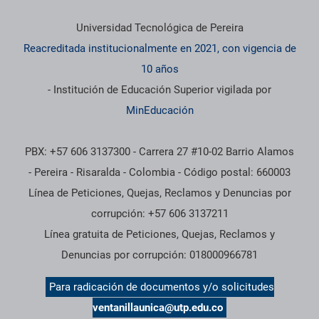
Información institucional
Universidad Tecnológica de Pereira
Reacreditada institucionalmente en 2021, con vigencia de
10 años
- Institución de Educación Superior vigilada por
MinEducación
PBX: +57 606 3137300 - Carrera 27 #10-02 Barrio Alamos
- Pereira - Risaralda - Colombia - Código postal: 660003
Línea de Peticiones, Quejas, Reclamos y Denuncias por
corrupción: +57 606 3137211
Línea gratuita de Peticiones, Quejas, Reclamos y
Denuncias por corrupción: 018000966781
Para radicación de documentos y/o solicitudes
ventanillaunica@utp.edu.co