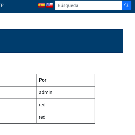
TP
Por
admin
red
red