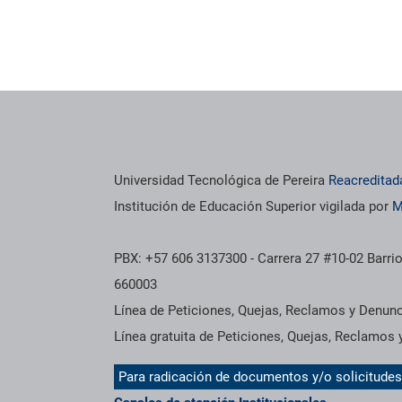
os institucionales
Información institucional
Universidad Tecnológica de Pereira
Reacreditad
Institución de Educación Superior vigilada por
M
PBX: +57 606 3137300 - Carrera 27 #10-02 Barrio
660003
Línea de Peticiones, Quejas, Reclamos y Denun
Línea gratuita de Peticiones, Quejas, Reclamos
Para radicación de documentos y/o solicitude