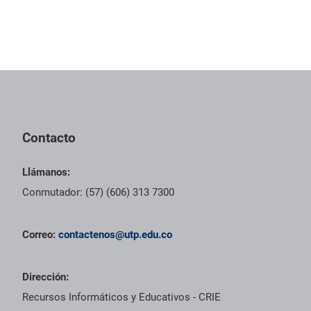
Pie de página con información de contacto, redes sociales y dat
Contacto
Llámanos:
Conmutador: (57) (606) 313 7300
Correo:
contactenos@utp.edu.co
Dirección:
Recursos Informáticos y Educativos - CRIE