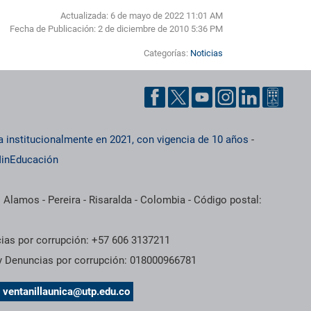
Actualizada: 6 de mayo de 2022 11:01 AM
Fecha de Publicación:
2 de diciembre de 2010 5:36 PM
Categorías:
Noticias
a institucionalmente en 2021, con vigencia de 10 años
-
inEducación
 Alamos - Pereira - Risaralda - Colombia - Código postal:
cias por corrupción: +57 606 3137211
 y Denuncias por corrupción: 018000966781
s
ventanillaunica@utp.edu.co