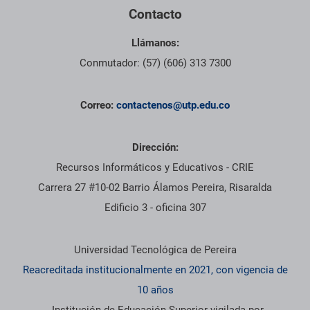
Contacto
Llámanos:
Conmutador: (57) (606) 313 7300
Correo:
contactenos@utp.edu.co
Dirección:
Recursos Informáticos y Educativos - CRIE
Carrera 27 #10-02 Barrio Álamos Pereira, Risaralda
Edificio 3 - oficina 307
Información institucional
Universidad Tecnológica de Pereira
Reacreditada institucionalmente en 2021, con vigencia de
10 años
- Institución de Educación Superior vigilada por